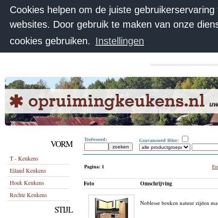
Cookies helpen om de juiste gebruikerservaring
websites. Door gebruik te maken van onze diens
cookies gebruiken.
Instellingen
Trefwoord:
Geavanceerd filter:
VORM
T - Keukens
Pagina:
1
Fot
Eiland Keukens
Hoek Keukens
Foto
Omschrijving
Rechte Keukens
Noblesse beuken natuur zijden ma
STIJL