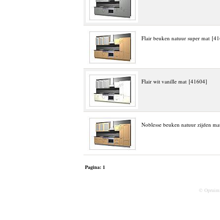
Flair beuken natuur super mat [4
Flair wit vanille mat [41604]
Noblesse beuken natuur zijden ma
Pagina:
1
© Opruim