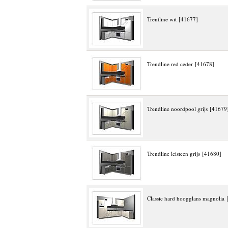
Trentline wit [41677]
Trendline red ceder [41678]
Trendline noordpool grijs [41679
Trendline leisteen grijs [41680]
Classic hard hoogglans magnolia