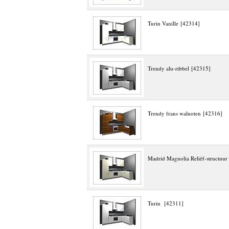
Turin Vanille [42314]
Trendy alu-ribbel [42315]
Trendy frans walnoten [42316]
Madrid Magnolia Reliëf-structuur
Turin [42311]