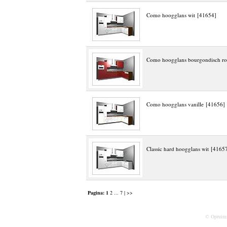
Como hoogglans wit [41654]
Como hoogglans bourgondisch r
Como hoogglans vanille [41656]
Classic hard hoogglans wit [4165
Pagina:
1
2
...
7
| >>
© Opruim