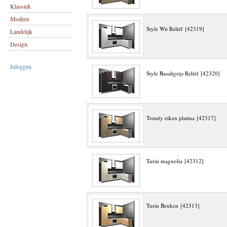
Klassiek
Modern
Style Wit Reliëf [42319]
Landelijk
Design
Inloggen
Style Basaltgrijs Reliëf [42320]
Trendy eiken platina [42317]
Turin magnolia [42312]
Turin Beuken [42313]