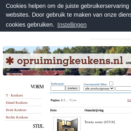
Cookies helpen om de juiste gebruikerservaring
websites. Door gebruik te maken van onze diens
cookies gebruiken.
Instellingen
Trefwoord:
Geavanceerd filter:
VORM
T - Keukens
Pagina:
1
2
...
7
| >>
Fot
Eiland Keukens
Hoek Keukens
Foto
Omschrijving
Rechte Keukens
Trendy noten [42318]
STIJL