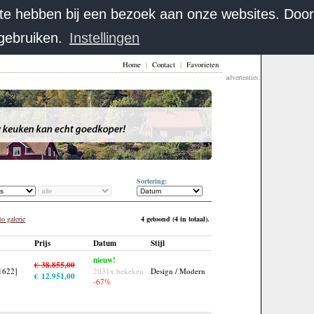
 te hebben bij een bezoek aan onze websites. Doo
 gebruiken.
Instellingen
Home
|
Contact
|
Favorieten
advertenties:
Sortering:
o galerie
4 getoond (4 in totaal).
Prijs
Datum
Stijl
nieuw!
€ 38.855,00
41622]
2031x bekeken
Design / Modern
€ 12.951,00
-67%