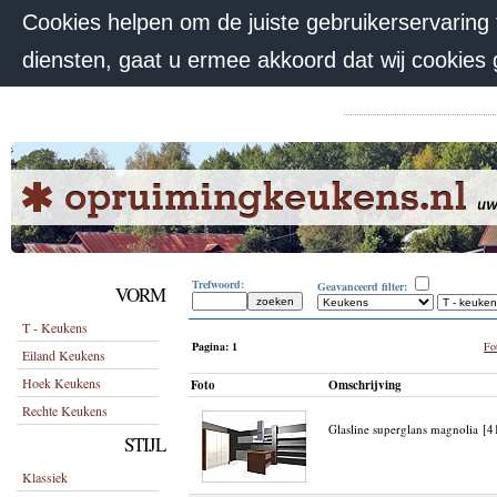
Cookies helpen om de juiste gebruikerservaring
diensten, gaat u ermee akkoord dat wij cookies
Trefwoord:
Geavanceerd filter:
VORM
T - Keukens
Pagina:
1
Fot
Eiland Keukens
Hoek Keukens
Foto
Omschrijving
Rechte Keukens
Glasline superglans magnolia [
STIJL
Klassiek