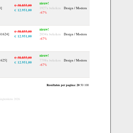
nieuw!
€ 38.855,00
3]
1927x bekeken
Design / Modern
€ 12.951,00
-67%
nieuw!
€ 38.855,00
[41624]
2034x bekeken
Design / Modern
€ 12.951,00
-67%
nieuw!
€ 38.855,00
41625]
7798x bekeken
Design / Modern
€ 12.951,00
-67%
Resultaten per pagina:
20
50
100
ingkeukens 2026