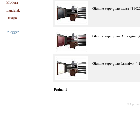
Modern
Glasline superglans zwart [4162
Landelijk
Design
Inloggen
Glasline superglans Aubergine 
Glasline superglans kristalwit [
Pagina:
1
© Opruim